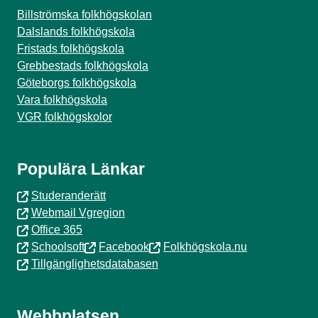
Billströmska folkhögskolan
Dalslands folkhögskola
Fristads folkhögskola
Grebbestads folkhögskola
Göteborgs folkhögskola
Vara folkhögskola
VGR folkhögskolor
Populära Länkar
Studeranderätt
Webmail Vgregion
Office 365
Schoolsoft
Facebook
Folkhögskola.nu
Tillgänglighetsdatabasen
Webbplatsen